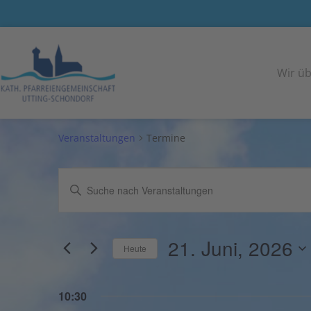
Wir üb
Termine
Veranstaltungen
Termine
Veranstaltungen
Geben
Such-
Sie
und
Das
Schlüsselwort.
Ansichtennavigation
21. Juni, 2026
Heute
Suche
nach
Datum
Veranstaltungen
wählen.
10:30
Schlüsselwort.