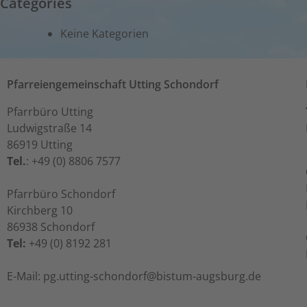
Categories
Keine Kategorien
Pfarreiengemeinschaft Utting Schondorf
Pfarrbüro Utting
Ludwigstraße 14
86919 Utting
Tel.
: +49 (0) 8806 7577
Pfarrbüro Schondorf
Kirchberg 10
86938 Schondorf
Tel:
+49 (0) 8192 281
ed.grubsgua-mutsib@frodnohcs-gnittu.gp :liaM-E