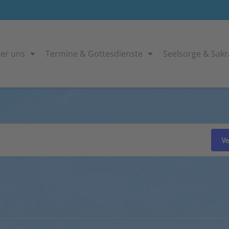
er uns
Termine & Gottesdienste
Seelsorge & Sak
V