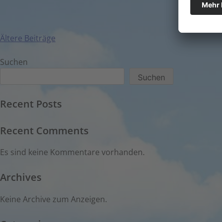
Ältere Beiträge
Suchen
Suchen
Recent Posts
Recent Comments
Es sind keine Kommentare vorhanden.
Archives
Keine Archive zum Anzeigen.