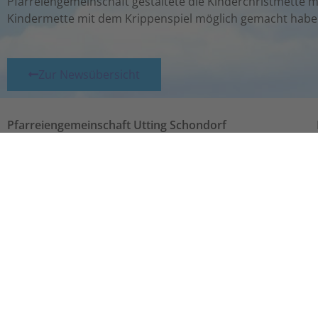
Pfarreiengemeinschaft gestaltete die Kinderchristmette mus
Kindermette mit dem Krippenspiel möglich gemacht habe
Zur Newsübersicht
Pfarreiengemeinschaft Utting Schondorf
Pfarrbüro Utting
Ludwigstraße 14
86919 Utting
Tel.
: +49 (0) 8806 7577
Pfarrbüro Schondorf
Kirchberg 10
86938 Schondorf
Tel:
+49 (0) 8192 281