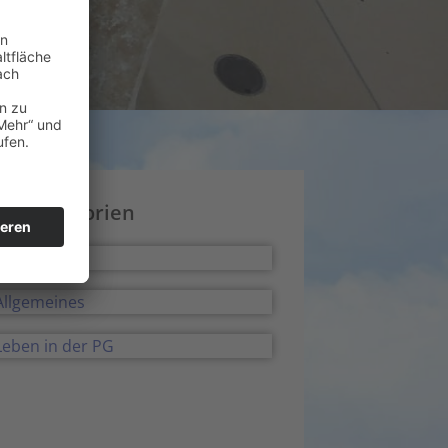
ws Kategorien
Alle
Allgemeines
Leben in der PG