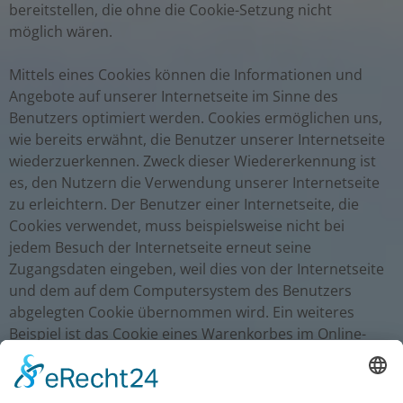
bereitstellen, die ohne die Cookie-Setzung nicht
möglich wären.
Mittels eines Cookies können die Informationen und
Angebote auf unserer Internetseite im Sinne des
Benutzers optimiert werden. Cookies ermöglichen uns,
wie bereits erwähnt, die Benutzer unserer Internetseite
wiederzuerkennen. Zweck dieser Wiedererkennung ist
es, den Nutzern die Verwendung unserer Internetseite
zu erleichtern. Der Benutzer einer Internetseite, die
Cookies verwendet, muss beispielsweise nicht bei
jedem Besuch der Internetseite erneut seine
Zugangsdaten eingeben, weil dies von der Internetseite
und dem auf dem Computersystem des Benutzers
abgelegten Cookie übernommen wird. Ein weiteres
Beispiel ist das Cookie eines Warenkorbes im Online-
Shop. Der Online-Shop merkt sich die Artikel, die ein
Kunde in den virtuellen Warenkorb gelegt hat, über ein
Cookie.