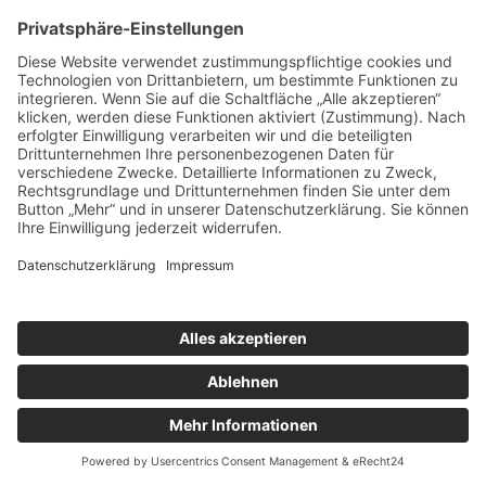
Die betroffene Person kann die Setzung von Cookies
durch unsere Internetseite jederzeit mittels einer
entsprechenden Einstellung des genutzten
Internetbrowsers verhindern und damit der Setzung
von Cookies dauerhaft widersprechen. Ferner können
bereits gesetzte Cookies jederzeit über einen
Internetbrowser oder andere Softwareprogramme
gelöscht werden. Dies ist in allen gängigen
Internetbrowsern möglich. Deaktiviert die betroffene
Person die Setzung von Cookies in dem genutzten
Internetbrowser, sind unter Umständen nicht alle
Funktionen unserer Internetseite vollumfänglich
nutzbar.
4. Erfassung von allgemeinen Daten und Informationen
Die Internetseite der Pfarreiengemeinschaft Utting-
Schondorf erfasst mit jedem Aufruf der Internetseite