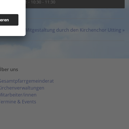
16. August - 10:30
-
11:30
usikalische Mitgestaltung durch den Kirchenchor Utting
»
Über uns
Gesamtpfarrgemeinderat
Kirchenverwaltungen
Mitarbeiter/innen
Termine & Events