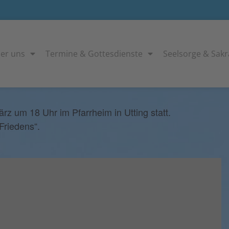
er uns
Termine & Gottesdienste
Seelsorge & Sak
z um 18 Uhr im Pfarrheim in Utting statt.
Friedens“.