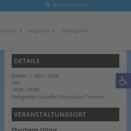
ramente
Angebote
Bildergalerie
Diese Veranstaltung hat bereits stattgefunden.
DETAILS
Open
Datum:
1. März, 2024
Zeit:
18:00 - 19:00
Kategorien:
Aktuelle Information
,
Termine
VERANSTALTUNGSORT
Pfarrheim Utting