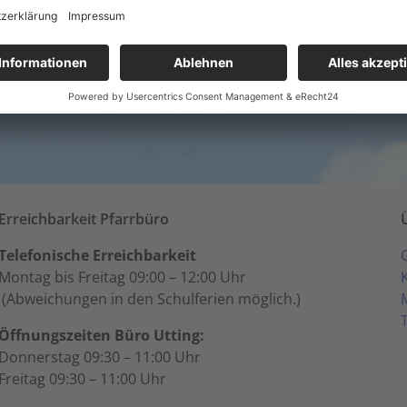
16. August - 9:00
-
10:00
Hl. Messe mit m
Erreichbarkeit Pfarrbüro
Telefonische Erreichbarkeit
Montag bis Freitag 09:00 – 12:00 Uhr
(Abweichungen in den Schulferien möglich.)
Öffnungszeiten Büro Utting:
Donnerstag 09:30 – 11:00 Uhr
Freitag 09:30 – 11:00 Uhr