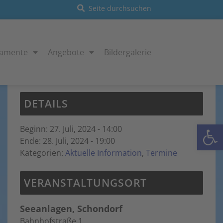
ramente
Angebote
Bildergalerie
Diese Veranstaltung hat bereits stattgefunden.
DETAILS
Open
Beginn:
27. Juli, 2024 - 14:00
Ende:
28. Juli, 2024 - 19:00
Kategorien:
Aktuelle Information
,
Termine
VERANSTALTUNGSORT
Seeanlagen, Schondorf
Bahnhofstraße 1