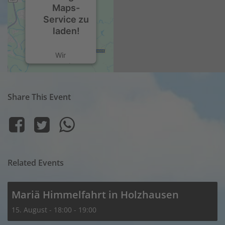
Maps-
Service zu
laden!
Wir
verwenden
einen Service
eines
Share This Event
Drittanbieters,
um
Karteninhalte
einzubetten.
Dieser
Service kann
Daten zu
Related Events
Ihren
Aktivitäten
sammeln.
Mariä Himmelfahrt in Holzhausen
Bitte lesen Sie
15. August - 18:00
-
19:00
die Details
durch und