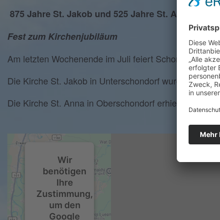
875 Jahre St. Jakob und
525 Jahre St. Anna
Fest zum Kirchenjubiläum
Am letzten Wochenende im Juli feiert Schondorf seine
Die Kirche St. Jakob in Unterschondorf wurde 1149 z
Die Kirche St. Anna in Oberschondorf erhielt 1499 ihr
Wir
benötigen
Ihre
Zustimmung,
um den
Google