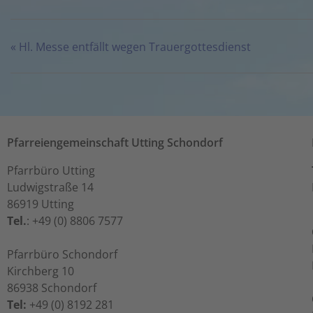
stimmen Sie
der Nutzung
des Service
«
Hl. Messe entfällt wegen Trauergottesdienst
zu, um diese
Karte
anzuzeigen.
Mehr
Informationen
Pfarreiengemeinschaft Utting Schondorf
Akzeptieren
Pfarrbüro Utting
Ludwigstraße 14
powered by
86919 Utting
Usercentrics
Consent
Tel.
: +49 (0) 8806 7577
Management
Platform
&
Pfarrbüro Schondorf
eRecht24
Kirchberg 10
86938 Schondorf
Tel:
+49 (0) 8192 281