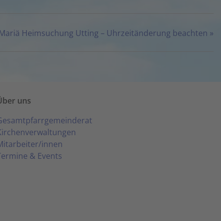
Mariä Heimsuchung Utting – Uhrzeitänderung beachten
»
Über uns
Gesamtpfarrgemeinderat
Kirchenverwaltungen
Mitarbeiter/innen
Termine & Events