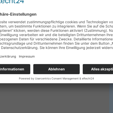
 beiden historischen Kirchen.
um ersten Mal erwähnt.
e Weihe.