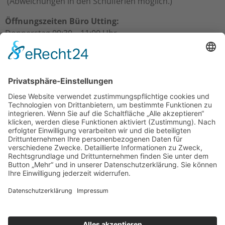
(Abweichungen in den Schulferien möglich.)
Öffnungszeiten Büro Utting:
Donnerstag 09:30 – 11:00 Uhr
Freitag 09:30 – 11:00 Uhr
Öffnungszeiten Büro Schondorf:
Freitag 10:00 – 11:00 Uhr
Über uns
Gesamtpfarrgemeinderat
Kirchenverwaltungen
Mitarbeiter/innen
Termine & Events