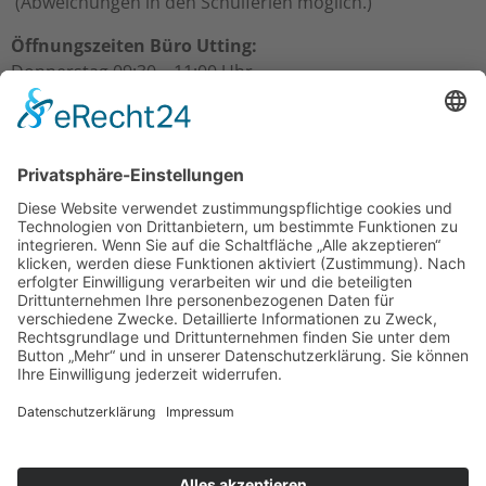
(Abweichungen in den Schulferien möglich.)
Öffnungszeiten Büro Utting:
Donnerstag 09:30 – 11:00 Uhr
Freitag 09:30 – 11:00 Uhr
Öffnungszeiten Büro Schondorf:
Freitag 10:00 – 11:00 Uhr
Über uns
Gesamtpfarrgemeinderat
Kirchenverwaltungen
Mitarbeiter/innen
Termine & Events