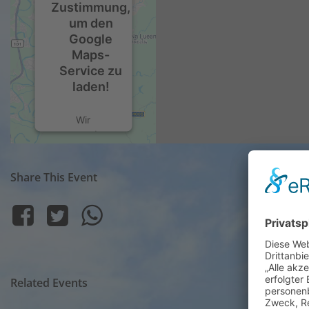
Zustimmung,
um den
Google
Maps-
Service zu
laden!
Wir
verwenden
einen Service
eines
Share This Event
Drittanbieters,
um
Karteninhalte
einzubetten.
Dieser
Service kann
Daten zu
Ihren
Related Events
Aktivitäten
sammeln.