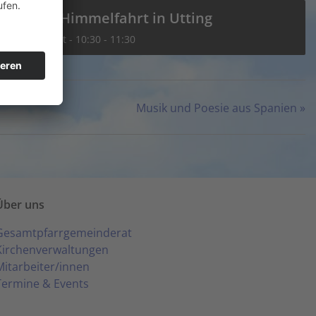
Mariä Himmelfahrt in Utting
16. August - 10:30
-
11:30
Musik und Poesie aus Spanien
»
Über uns
Gesamtpfarrgemeinderat
Kirchenverwaltungen
Mitarbeiter/innen
Termine & Events