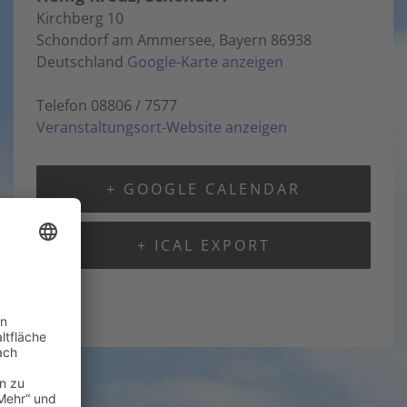
Kirchberg 10
Schondorf am Ammersee
,
Bayern
86938
Deutschland
Google-Karte anzeigen
Telefon
08806 / 7577
Veranstaltungsort-Website anzeigen
+ GOOGLE CALENDAR
+ ICAL EXPORT