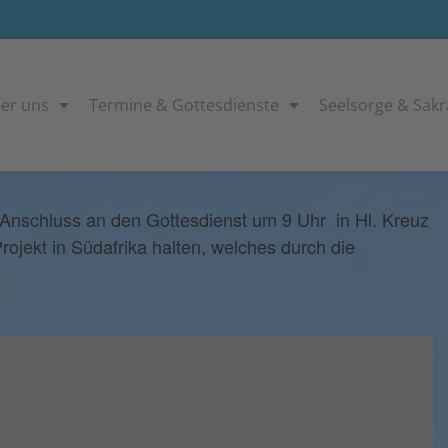
er uns
Termine & Gottesdienste
Seelsorge & Sak
ortrag über sein Sternsingerprojekt
 Anschluss an den Gottesdienst um 9 Uhr in Hl. Kreuz
rojekt in Südafrika halten, welches durch die