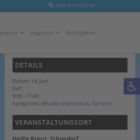
ramente
Angebote
Bildergalerie
Diese Veranstaltung hat bereits stattgefunden.
DETAILS
Open
Datum:
14. Juni
Zeit:
9:00 - 11:00
Kategorien:
Aktuelle Information
,
Termine
VERANSTALTUNGSORT
Heilig Kreuz, Schondorf