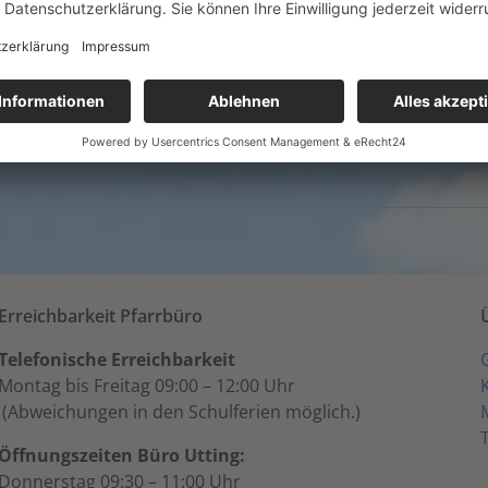
Mariä Himmelfahrt in Schondorf
16. August - 9:00
-
10:00
Erreichbarkeit Pfarrbüro
Telefonische Erreichbarkeit
Montag bis Freitag 09:00 – 12:00 Uhr
(Abweichungen in den Schulferien möglich.)
Öffnungszeiten Büro Utting:
Donnerstag 09:30 – 11:00 Uhr