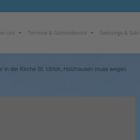
er uns
Termine & Gottesdienste
Seelsorge & Sak
in der Kirche St. Ulrich, Holzhausen muss wegen