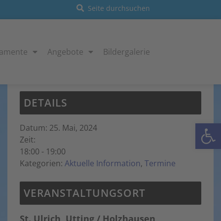
ramente
Angebote
Bildergalerie
Diese Veranstaltung hat bereits stattgefunden.
DETAILS
Open
Datum:
25. Mai, 2024
Zeit:
18:00 - 19:00
Kategorien:
Aktuelle Information
,
Termine
VERANSTALTUNGSORT
St. Ulrich, Utting / Holzhausen