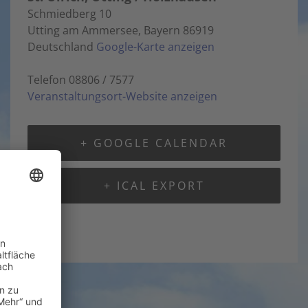
Schmiedberg 10
Utting am Ammersee
,
Bayern
86919
Deutschland
Google-Karte anzeigen
Telefon
08806 / 7577
Veranstaltungsort-Website anzeigen
+ GOOGLE CALENDAR
+ ICAL EXPORT