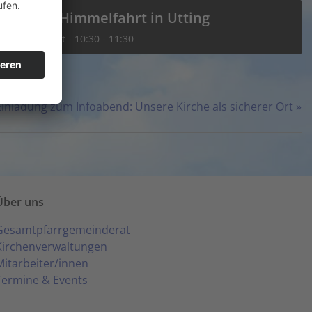
Mariä Himmelfahrt in Utting
16. August - 10:30
-
11:30
Einladung zum Infoabend: Unsere Kirche als sicherer Ort
»
Über uns
Gesamtpfarrgemeinderat
Kirchenverwaltungen
Mitarbeiter/innen
Termine & Events