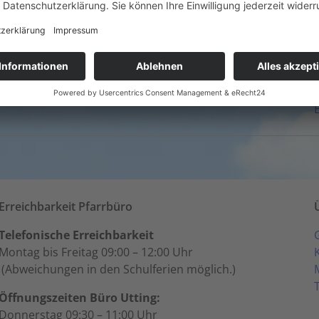
Mariä Himmelfahrt in Schondorf
16. August - 9:00
-
10:00
Erreichbarkeit Pfarrbüro
Telefonische Erreichbarkeit
Montag bis Freitag 09:00 – 12:00 Uhr
(Abweichungen in den Schulferien möglich.)
Öffnungszeiten Büro Utting:
Donnerstag 09:30 – 11:00 Uhr