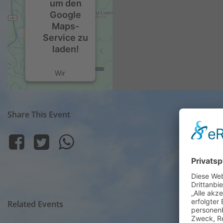
um den
Google
Maps-
Service zu
laden!
Wir
verwenden
einen Service
eines
Share This Event
Drittanbieters,
um
Karteninhalte
einzubetten.
Dieser
Service kann
Daten zu
Ihren
Aktivitäten
Related Events
sammeln.
Bitte lesen Sie