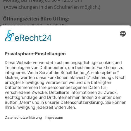
(Abweichungen in den Schulferien möglich.)
Öffnungszeiten Büro Utting:
Donnerstag 09:30 – 11:00 Uhr
Freitag 09:30 – 11:00 Uhr
Öffnungszeiten Büro Schondorf:
Freitag 10:00 – 11:00 Uhr
Über uns
Gesamtpfarrgemeinderat
Kirchenverwaltungen
Mitarbeiter/innen
Termine & Events