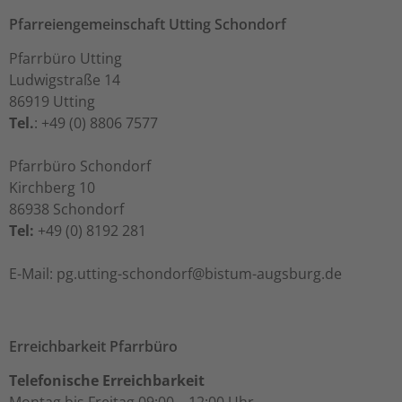
Pfarreiengemeinschaft Utting Schondorf
Pfarrbüro Utting
Ludwigstraße 14
86919 Utting
Tel.
: +49 (0) 8806 7577
Pfarrbüro Schondorf
Kirchberg 10
86938 Schondorf
Tel:
+49 (0) 8192 281
ed.grubsgua-mutsib@frodnohcs-gnittu.gp :liaM-E
Erreichbarkeit Pfarrbüro
Telefonische Erreichbarkeit
Montag bis Freitag 09:00 – 12:00 Uhr