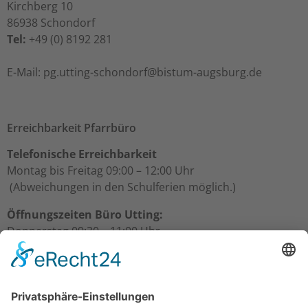
Kirchberg 10
86938 Schondorf
Tel:
+49 (0) 8192 281
ed.grubsgua-mutsib@frodnohcs-gnittu.gp :liaM-E
Erreichbarkeit Pfarrbüro
Telefonische Erreichbarkeit
Montag bis Freitag 09:00 – 12:00 Uhr
(Abweichungen in den Schulferien möglich.)
Öffnungszeiten Büro Utting:
Donnerstag 09:30 – 11:00 Uhr
Freitag 09:30 – 11:00 Uhr
Öffnungszeiten Büro Schondorf:
Freitag 10:00 – 11:00 Uhr