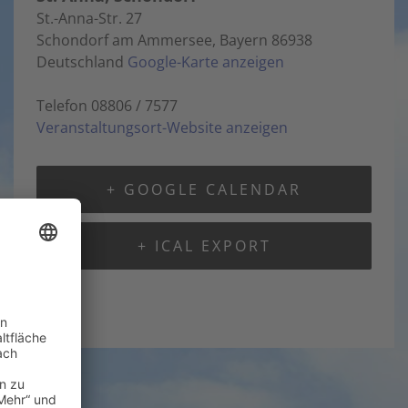
St.-Anna-Str. 27
Schondorf am Ammersee
,
Bayern
86938
Deutschland
Google-Karte anzeigen
Telefon
08806 / 7577
Veranstaltungsort-Website anzeigen
+ GOOGLE CALENDAR
+ ICAL EXPORT