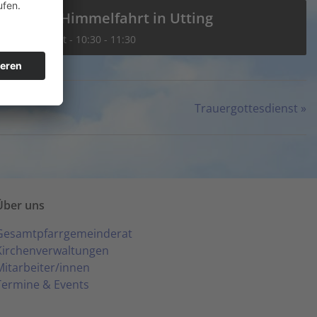
Mariä Himmelfahrt in Utting
16. August - 10:30
-
11:30
Trauergottesdienst
»
Über uns
Gesamtpfarrgemeinderat
Kirchenverwaltungen
Mitarbeiter/innen
Termine & Events