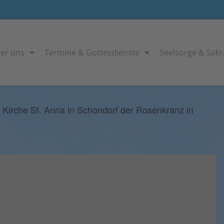
er uns
Termine & Gottesdienste
Seelsorge & Sak
 Kirche St. Anna in Schondorf der Rosenkranz in