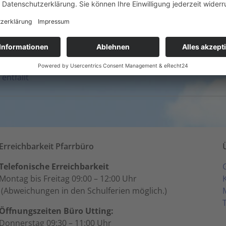
Mariä Himmelfahrt in Schondorf
16. August - 9:00
-
10:00
entfällt
Erreichbarkeit Pfarrbüro
Telefonische Erreichbarkeit
Montag bis Freitag 09:00 – 12:00 Uhr
(Abweichungen in den Schulferien möglich.)
Öffnungszeiten Büro Utting:
Donnerstag 09:30 – 11:00 Uhr