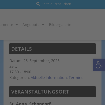
ramente
Angebote
Bildergalerie
Diese Veranstaltung hat bereits stattgefunden.
DETAILS
Open
Datum:
23. September, 2025
Zeit:
17:30 - 18:00
Kategorien:
Aktuelle Information
,
Termine
VERANSTALTUNGSORT
St. Anna, Schondorf