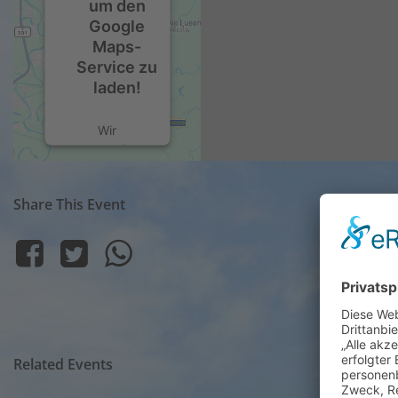
um den
Google
Maps-
Service zu
laden!
Wir
verwenden
einen Service
eines
Share This Event
Drittanbieters,
um
Karteninhalte
einzubetten.
Dieser
Service kann
Daten zu
Ihren
Aktivitäten
Related Events
sammeln.
Bitte lesen Sie