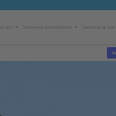
er uns
Termine & Gottesdienste
Seelsorge & Sak
V