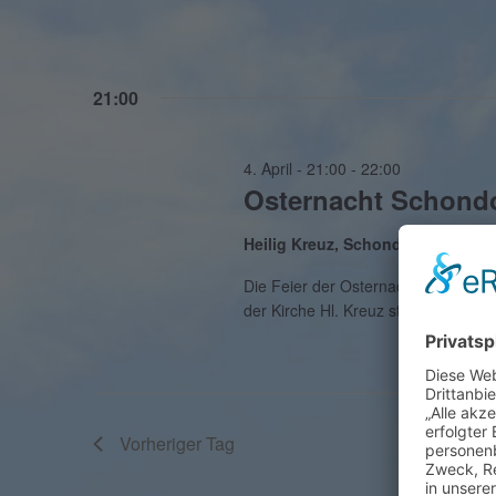
21:00
4. April - 21:00
-
22:00
Osternacht Schond
Heilig Kreuz, Schondorf
Kirchber
Die Feier der Osternacht mit Speise
der Kirche Hl. Kreuz statt.
Vorheriger Tag