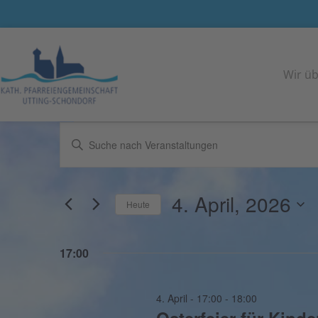
Pfarreiengemeinschaft Utting - Schondorf
Wir üb
Veranstaltungen
Geben
Such-
Sie
und
Das
Schlüsselwort.
Ansichtennavigation
4. April, 2026
Heute
Suche
nach
Datum
Veranstaltungen
wählen.
17:00
Schlüsselwort.
4. April - 17:00
-
18:00