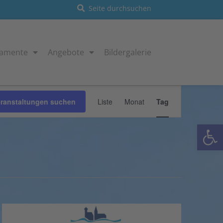
ramente
Angebote
Bildergalerie
Veranstaltung
eranstaltungen suchen
Liste
Monat
Tag
Ansichten-
Navigation
Open