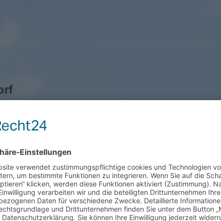
orf
g 10, Schondorf am Ammersee
nweihe findet in Schondorf am Samstag, 04. April um 21 Uhr in