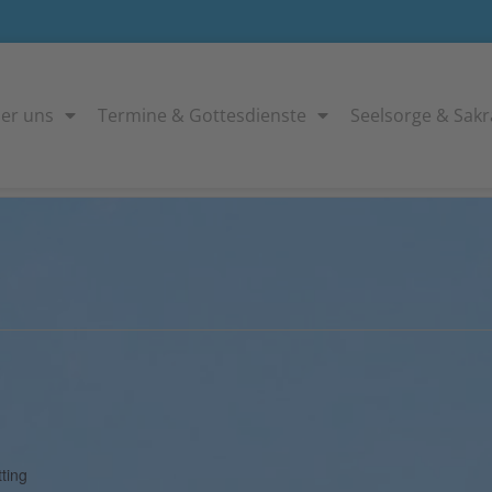
er uns
Termine & Gottesdienste
Seelsorge & Sak
V
ting