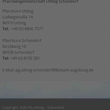
Pfarreiengemeinschaft Utting Schondorf
Pfarrbüro Utting
Ludwigstraße 14
86919 Utting
Tel.
: +49 (0) 8806 7577
Pfarrbüro Schondorf
Kirchberg 10
86938 Schondorf
Tel:
+49 (0) 8192 281
ed.grubsgua-mutsib@frodnohcs-gnittu.gp :liaM-E
Copyright 2026 PG Utting – Schondorf