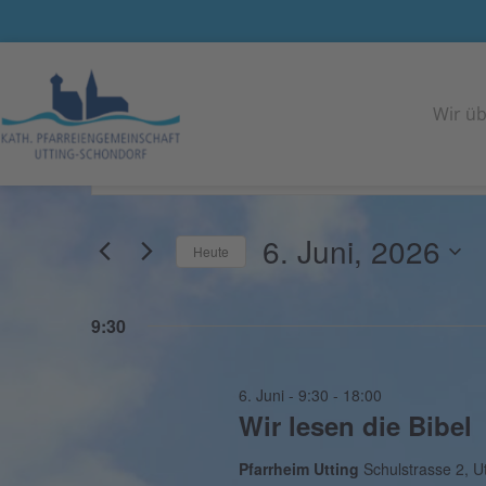
Wir üb
Veranstaltungen
Geben
Such-
Sie
und
Das
Schlüsselwort.
Ansichtennavigation
6. Juni, 2026
Heute
Suche
nach
Datum
Veranstaltungen
wählen.
9:30
Schlüsselwort.
6. Juni - 9:30
-
18:00
Wir lesen die Bibel
Pfarrheim Utting
Schulstrasse 2, Ut