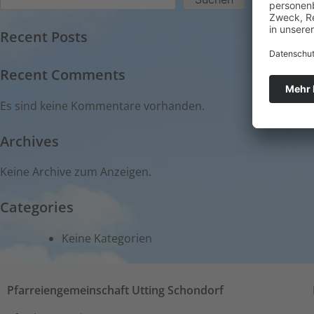
Recent Posts
Recent Comments
Es sind keine Kommentare vorhanden.
Archives
Keine Archive zum Anzeigen.
Categories
Keine Kategorien
Pfarreiengemeinschaft Utting Schondorf