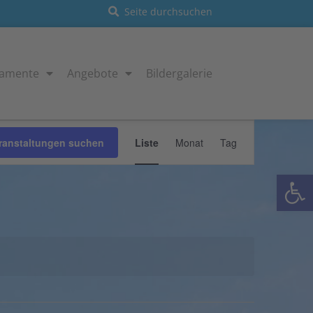
ramente
Angebote
Bildergalerie
Veranstaltung
ranstaltungen suchen
Liste
Monat
Tag
Ansichten-
Navigation
Open