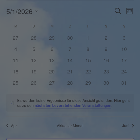
Veranst
Vera
5/1/2026
Suche
Mona
Ansi
Such-
Datum
Navi
und
Kalender
M
D
M
D
F
S
S
wählen.
Ansichte
von
0
0
0
0
0
0
0
27
28
29
30
1
2
3
Veranstaltungen
Veranstaltungen
Veranstaltungen
Veranstaltungen
Veranstaltungen
Veranstaltungen
Veranstaltunge
Veranst
0
0
0
0
0
0
0
4
5
6
7
8
9
10
Veranstaltungen
Veranstaltungen
Veranstaltungen
Veranstaltungen
Veranstaltungen
Veranstaltunge
Veranst
0
0
0
0
0
0
0
11
12
13
14
15
16
17
Veranstaltungen
Veranstaltungen
Veranstaltungen
Veranstaltungen
Veranstaltungen
Veranstaltungen
Veranst
0
0
0
0
0
0
0
18
19
20
21
22
23
24
Veranstaltungen
Veranstaltungen
Veranstaltungen
Veranstaltungen
Veranstaltungen
Veranstaltungen
Veranst
0
0
0
0
0
0
0
25
26
27
28
29
30
31
Veranstaltungen
Veranstaltungen
Veranstaltungen
Veranstaltungen
Veranstaltungen
Veranstaltungen
Veranst
Es wurden keine Ergebnisse für diese Ansicht gefunden. Hier geht
Hinweis
es zu den
nächsten bevorstehenden Veranstaltungen
.
Apr.
Aktueller Monat
Juni