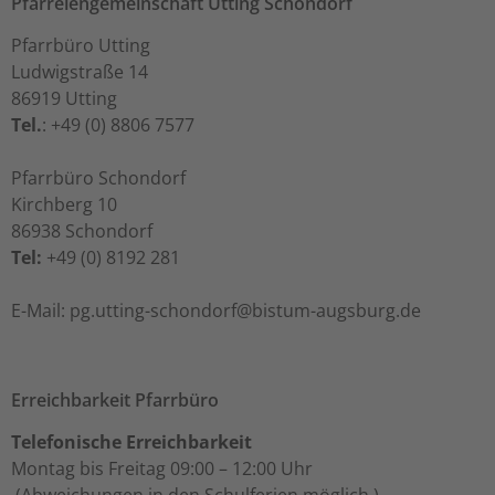
Pfarreiengemeinschaft Utting Schondorf
Pfarrbüro Utting
Ludwigstraße 14
86919 Utting
Tel.
: +49 (0) 8806 7577
Pfarrbüro Schondorf
Kirchberg 10
86938 Schondorf
Tel:
+49 (0) 8192 281
ed.grubsgua-mutsib@frodnohcs-gnittu.gp :liaM-E
Erreichbarkeit Pfarrbüro
Telefonische Erreichbarkeit
Montag bis Freitag 09:00 – 12:00 Uhr
(Abweichungen in den Schulferien möglich.)