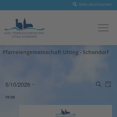
Pfarreiengemeinschaft Utting - Schondorf
Veranst
Vera
5/10/2026
Suche
Tag
Ansi
Such-
Datum
Navi
und
10:30
wählen.
Ansichte