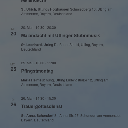
St. Ulrich, Utting / Holzhausen
Schmiedberg 10, Utting am
Ammersee, Bayern, Deutschland
20. Mai - 19:30
-
20:30
MI.
20
Maiandacht mit Uttinger Stubnmusik
St. Leonhard, Utting
Dießener Str. 14, Utting, Bayern,
Deutschland
25. Mai - 10:00
-
11:00
MO.
25
Pfingstmontag
Mariä Heimsuchung, Utting
Ludwigstraße 12, Utting am
Ammersee, Bayern, Deutschland
26. Mai - 14:30
-
15:30
DI.
26
Trauergottesdienst
St. Anna, Schondorf
St.-Anna-Str. 27, Schondorf am Ammersee,
Bayern, Deutschland