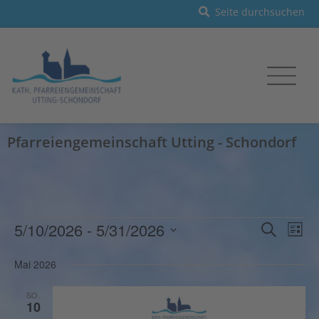
Pfarreiengemeinschaft Utting - Schondorf
Veranst
Vera
5/10/2026
 - 
5/31/2026
Suche
Liste
Ansi
Such-
Datum
Navi
und
Mai 2026
wählen.
Ansichte
SO.
10