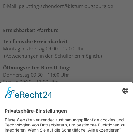
ed.grubsgua-mutsib@frodnohcs-gnittu.gp :liaM-E
Erreichbarkeit Pfarrbüro
Telefonische Erreichbarkeit
Montag bis Freitag 09:00 – 12:00 Uhr
(Abweichungen in den Schulferien möglich.)
Öffnungszeiten Büro Utting:
Donnerstag 09:30 – 11:00 Uhr
Freitag 09:30 – 11:00 Uhr
Öffnungszeiten Büro Schondorf:
Freitag 10:00 – 11:00 Uhr
Über uns