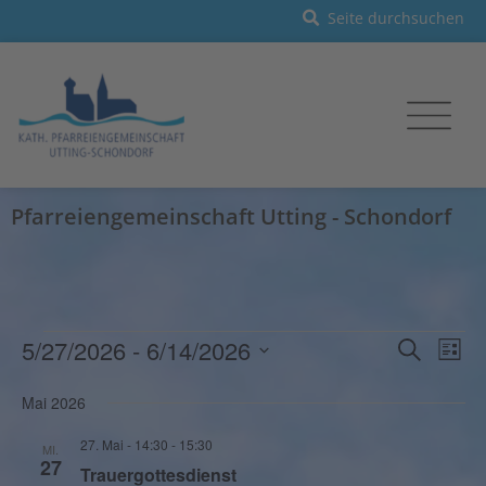
Pfarreiengemeinschaft Utting - Schondorf
Veranst
Vera
5/27/2026
 - 
6/14/2026
Suche
Liste
Ansi
Such-
Datum
Navi
und
Mai 2026
wählen.
Ansichte
27. Mai - 14:30
-
15:30
MI.
27
Trauergottesdienst