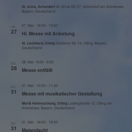
St. Anna, Schondorf
St.-Anna-Str. 27, Schondorf am Ammersee,
Bayern, Deutschland
27. Mai - 18:00
-
19:00
MI.
27
Hl. Messe mit Anbetung
St. Leonhard, Utting
Dießener Str. 14, Utting, Bayern,
Deutschland
28. Mai - 9:00
-
9:30
DO.
28
Messe entfällt
31. Mai - 10:30
-
11:30
SO.
31
Messe mit musikalischer Gestaltung
Mariä Heimsuchung, Utting
Ludwigstraße 12, Utting am
Ammersee, Bayern, Deutschland
31. Mai - 18:00
-
19:00
SO.
31
Maiandacht